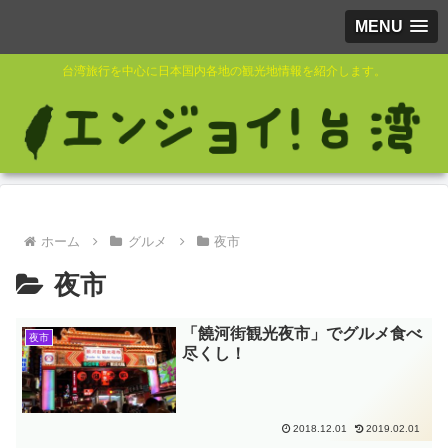
MENU
台湾旅行を中心に日本国内各地の観光地情報を紹介します。
ホーム
グルメ
夜市
夜市
「饒河街観光夜市」でグルメ食べ
夜市
尽くし！
2018.12.01
2019.02.01