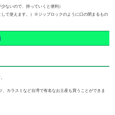
が少ないので、持っていくと便利）
として使えます。）※ジップロックのように口の閉まるもの
場
す。
ツ、カラスミなど台湾で有名なお土産も買うことができま
。