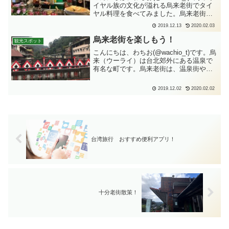
イヤル族の文化が溢れる烏来老街でタイ
ヤル料理を食べてみました。烏来老街に
あるたくさんのお店の中から店頭の新鮮
2019.12.13
2020.02.03
野菜が気になった「山地美食屋」に入っ
てみました。お店の前に地元で取れた新
烏来老街を楽しもう！
観光スポット
鮮な食材が並...
こんにちは、わちお(@wachio_t)です。烏
来（ウーライ）は台北郊外にある温泉で
有名な町です。烏来老街は、温泉街や烏
来瀑布に繋がる昔ながらの街並みです。
台湾原住民料理と特産品（烏来老街）烏
2019.12.02
2020.02.02
来老街は距離にして約200m、台湾料理の
食堂や烏...
台湾旅行 おすすめ便利アプリ！
十分老街散策！