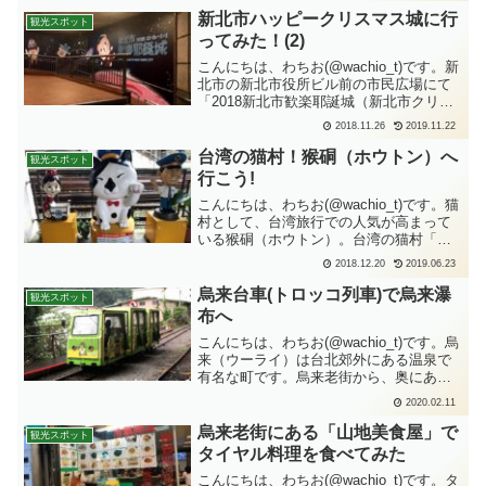
われている場所です...
新北市ハッピークリスマス城に行
観光スポット
ってみた！(2)
こんにちは、わちお(@wachio_t)です。新
北市の新北市役所ビル前の市民広場にて
「2018新北市歓楽耶誕城（新北市クリス
マスランド）」が開催されていました。
2018.11.26
2019.11.22
クリスマス恒例のイベントで、2018年は
2018年11月16日～2019年1月1...
台湾の猫村！猴硐（ホウトン）へ
観光スポット
行こう!
こんにちは、わちお(@wachio_t)です。猫
村として、台湾旅行での人気が高まって
いる猴硐（ホウトン）。台湾の猫村「猴
硐（ホウトン）」はどんな場所？台湾北
2018.12.20
2019.06.23
部にある小さな村です。ホウトンはもと
もと炭鉱で栄えた場所らしくて、「1990
烏来台車(トロッコ列車)で烏来瀑
観光スポット
年に閉山...
布へ
こんにちは、わちお(@wachio_t)です。烏
来（ウーライ）は台北郊外にある温泉で
有名な町です。烏来老街から、奥にある
烏来瀑布もぜひ見に行きましょう！烏来
2020.02.11
瀑布までは烏来台車という観光トロッコ
で行くとスリリングな体験も出来ます。
烏来老街にある「山地美食屋」で
観光スポット
烏来台車乗り...
タイヤル料理を食べてみた
こんにちは、わちお(@wachio_t)です。タ