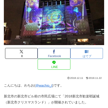
X
Facebook
はてブ
LINE
2018.12.11
2019.11.22
こんにちは、わちお(
@wachio_t
)です。
新北市の新北市ビル前の市民広場にて「2018新北市歓楽耶誕城
（新北市クリスマスランド）」が開催されていました。