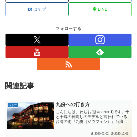
はてブ
LINE
フォローする
関連記事
九份への行き方
行き方
こんにちは、わちお(@wachio_t)です。千
と千尋の神隠しのモデルと言われている
台湾の街『九份（ジウフェン）』台湾の
有名な観光地、『九份（ジウフェ
ン）』。あのジブリ映画、「千と千尋の
2020.03.02
2020.12.01
神隠し」のモデルになったのでは？と言