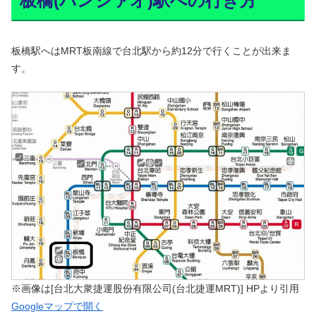
板橋(パンジァオ)駅への行き方
板橋駅へはMRT板南線で台北駅から約12分で行くことが出来ま
す。
※画像は[台北大衆捷運股份有限公司(台北捷運MRT)] HPより引用
Google
マップで開く